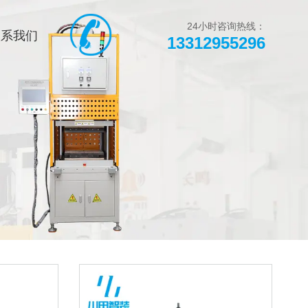
页
热销产品
新闻在线
24小时咨询热线：
联系我们
13312955296
们
联系方式
在线留言