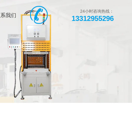
页
热销产品
新闻在线
24小时咨询热线：
联系我们
13312955296
们
联系方式
在线留言