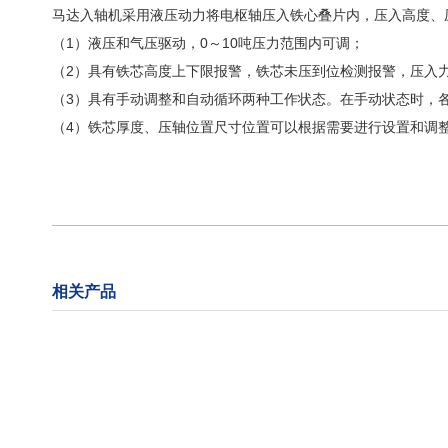
马达入轴机采用液压动力将电枢轴压入铁心叠片内，压入高度、
（1）液压和气压驱动，0～10吨压力范围内可调；
（2）具有铁芯高度上下限报警，铁芯未压到位检测报警，压入
（3）具有手动调整和自动循环两种工作状态。在手动状态时，
（4）铁芯厚度、压轴位置尺寸位置可以根据需要进行设置和调
相关产品